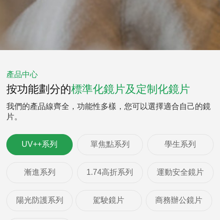
產品中心
按功能劃分的
標準化鏡片及定制化鏡片
我們的產品線齊全，功能性多樣，您可以選擇適合自己的鏡
片。
UV++系列
單焦點系列
學生系列
漸進系列
1.74高折系列
運動安全鏡片
陽光防護系列
駕駛鏡片
商務辦公鏡片