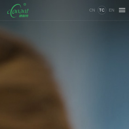
CN
TC
EN